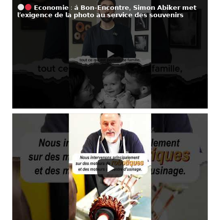
𝗘𝗰𝗼𝗻𝗼𝗺𝗶𝗲 : 𝗮̀ 𝗕𝗼𝗻-𝗘𝗻𝗰𝗼𝗻𝘁𝗿𝗲, 𝗦𝗶𝗺𝗼𝗻 𝗔𝗯𝗶𝗸𝗲𝗿 𝗺𝗲𝘁
𝗹’𝗲𝘅𝗶𝗴𝗲𝗻𝗰𝗲 𝗱𝗲 𝗹𝗮 𝗽𝗵𝗼𝘁𝗼 𝗮𝘂 𝘀𝗲𝗿𝘃𝗶𝗰𝗲 𝗱𝗲𝘀 𝘀𝗼𝘂𝘃𝗲𝗻𝗶𝗿𝘀