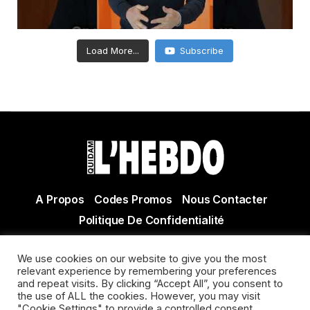
Load More...
Subscribe
A Propos
Codes Promos
Nous Contacter
Politique De Confidentialité
© Copyright 2021 Tous droits réservés Quidam Hebdo
We use cookies on our website to give you the most
Actualité Agen - Actualité en lot et Garonne - Actualité
relevant experience by remembering your preferences
Villeneuve sur Lot
and repeat visits. By clicking “Accept All”, you consent to
the use of ALL the cookies. However, you may visit
"Cookie Settings" to provide a controlled consent.