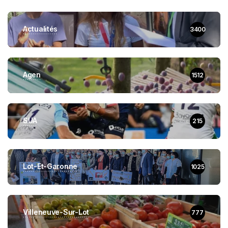
Actualités
3400
Agen
1512
SUA
215
Lot-Et-Garonne
1025
Villeneuve-Sur-Lot
777