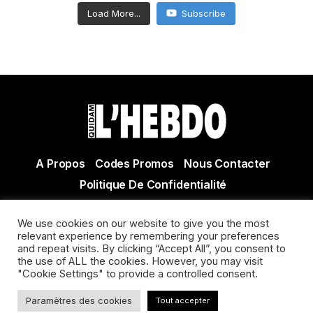
Load More...
Subscribe
A Propos
Codes Promos
Nous Contacter
Politique De Confidentialité
© Copyright 2021 Tous droits réservés Quidam Hebdo
We use cookies on our website to give you the most
Actualité Agen - Actualité en lot et Garonne - Actualité
relevant experience by remembering your preferences
Villeneuve sur Lot
and repeat visits. By clicking “Accept All”, you consent to
the use of ALL the cookies. However, you may visit
"Cookie Settings" to provide a controlled consent.
Paramètres des cookies
Tout accepter