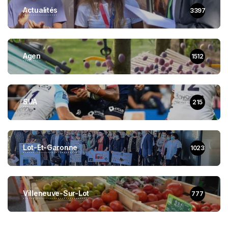
Actualités
3397
Agen
1512
SUA
215
Lot-Et-Garonne
1023
Villeneuve-Sur-Lot
777