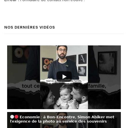
NOS DERNIÈRES VIDÉOS
𝗘𝗰𝗼𝗻𝗼𝗺𝗶𝗲 : 𝗮̀ 𝗕𝗼𝗻-𝗘𝗻𝗰𝗼𝗻𝘁𝗿𝗲, 𝗦𝗶𝗺𝗼𝗻 𝗔𝗯𝗶𝗸𝗲𝗿 𝗺𝗲𝘁
𝗹’𝗲𝘅𝗶𝗴𝗲𝗻𝗰𝗲 𝗱𝗲 𝗹𝗮 𝗽𝗵𝗼𝘁𝗼 𝗮𝘂 𝘀𝗲𝗿𝘃𝗶𝗰𝗲 𝗱𝗲𝘀 𝘀𝗼𝘂𝘃𝗲𝗻𝗶𝗿𝘀