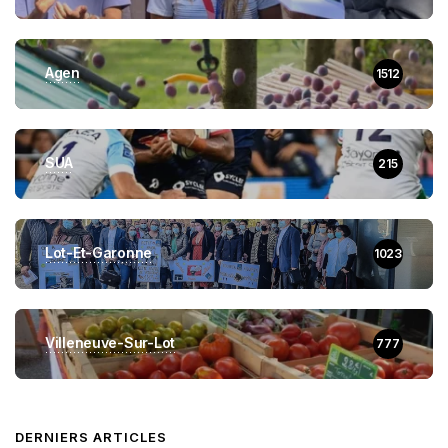
Agen
1512
SUA
215
Lot-Et-Garonne
1023
Villeneuve-Sur-Lot
777
DERNIERS ARTICLES