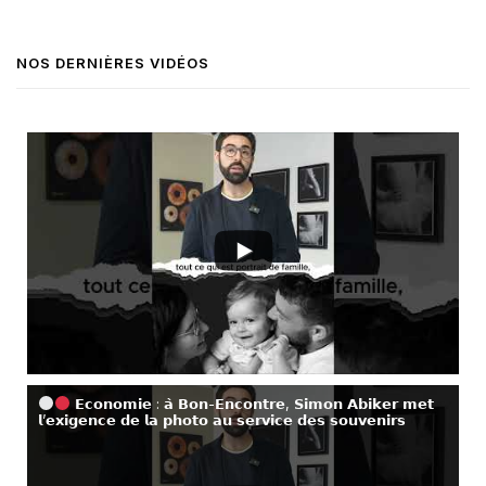
NOS DERNIÈRES VIDÉOS
𝗘𝗰𝗼𝗻𝗼𝗺𝗶𝗲 : 𝗮̀ 𝗕𝗼𝗻-𝗘𝗻𝗰𝗼𝗻𝘁𝗿𝗲, 𝗦𝗶𝗺𝗼𝗻 𝗔𝗯𝗶𝗸𝗲𝗿 𝗺𝗲𝘁
𝗹’𝗲𝘅𝗶𝗴𝗲𝗻𝗰𝗲 𝗱𝗲 𝗹𝗮 𝗽𝗵𝗼𝘁𝗼 𝗮𝘂 𝘀𝗲𝗿𝘃𝗶𝗰𝗲 𝗱𝗲𝘀 𝘀𝗼𝘂𝘃𝗲𝗻𝗶𝗿𝘀