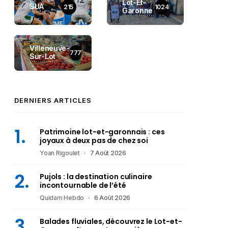
Lot-Et-
SUA
215
1024
Garonne
Villeneuve-
777
Sur-Lot
DERNIERS ARTICLES
Patrimoine lot-et-garonnais : ces
joyaux à deux pas de chez soi
Yoan Rigoulet
7 Août 2026
Pujols : la destination culinaire
incontournable de l’été
Quidam Hebdo
6 Août 2026
Balades fluviales, découvrez le Lot-et-