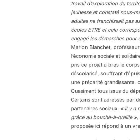
travail d’exploration du terr
jeunesse et constaté nous-mê
adultes ne franchissait pas 
écoles ETRE et cela correspon
engagé les démarches pour en
Marion Blanchet, professeure
l’économie sociale et solidair
pris ce projet à bras le corps
déscolarisé, souffrant d’épui
une précarité grandissante, 
Quasiment tous issus du dépa
Certains sont adressés par de
partenaires sociaux.
« Il y a
grâce au bouche-à-oreille »
,
proposée ici répond à un vra