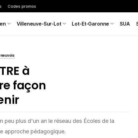
s
Codes promos
en
Villeneuve-Sur-Lot
Lot-Et-Garonne
SUA
leneuvois
ETRE à
re façon
enir
a un peu plus d'un an le réseau des Écoles de la
pre approche pédagogique.