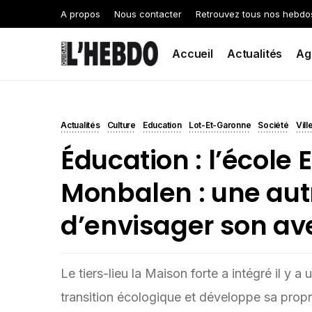
A propos
Nous contacter
Retrouvez tous nos hebdo
Accueil
Actualités
Ag
Actualités
Culture
Education
Lot-Et-Garonne
Société
Vil
Éducation : l’école 
Monbalen : une aut
d’envisager son av
Le tiers-lieu la Maison forte a intégré il y 
transition écologique et développe sa pro