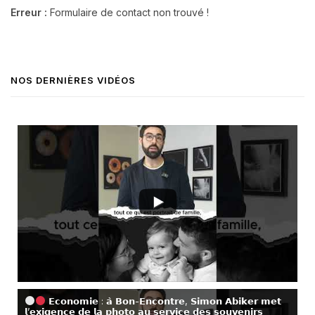
Erreur :
Formulaire de contact non trouvé !
NOS DERNIÈRES VIDÉOS
𝗘𝗰𝗼𝗻𝗼𝗺𝗶𝗲 : 𝗮̀ 𝗕𝗼𝗻-𝗘𝗻𝗰𝗼𝗻𝘁𝗿𝗲, 𝗦𝗶𝗺𝗼𝗻 𝗔𝗯𝗶𝗸𝗲𝗿 𝗺𝗲𝘁
𝗹’𝗲𝘅𝗶𝗴𝗲𝗻𝗰𝗲 𝗱𝗲 𝗹𝗮 𝗽𝗵𝗼𝘁𝗼 𝗮𝘂 𝘀𝗲𝗿𝘃𝗶𝗰𝗲 𝗱𝗲𝘀 𝘀𝗼𝘂𝘃𝗲𝗻𝗶𝗿𝘀