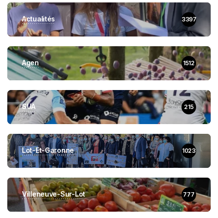
Actualités
3397
Agen
1512
SUA
215
Lot-Et-Garonne
1023
Villeneuve-Sur-Lot
777