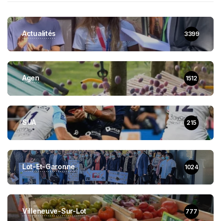
Actualités
3399
Agen
1512
SUA
215
Lot-Et-Garonne
1024
Villeneuve-Sur-Lot
777