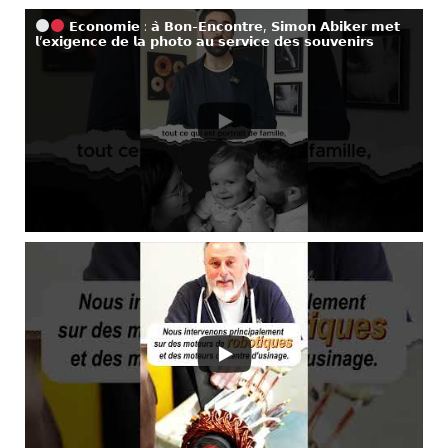
𝗘𝗰𝗼𝗻𝗼𝗺𝗶𝗲 : 𝗮̀ 𝗕𝗼𝗻-𝗘𝗻𝗰𝗼𝗻𝘁𝗿𝗲, 𝗦𝗶𝗺𝗼𝗻 𝗔𝗯𝗶𝗸𝗲𝗿 𝗺𝗲𝘁
𝗹’𝗲𝘅𝗶𝗴𝗲𝗻𝗰𝗲 𝗱𝗲 𝗹𝗮 𝗽𝗵𝗼𝘁𝗼 𝗮𝘂 𝘀𝗲𝗿𝘃𝗶𝗰𝗲 𝗱𝗲𝘀 𝘀𝗼𝘂𝘃𝗲𝗻𝗶𝗿𝘀