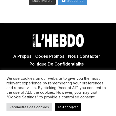
Load More...
Subscribe
A Propos
Codes Promos
Nous Contacter
Politique De Confidentialité
© Copyright 2021 Tous droits réservés Quidam Hebdo
We use cookies on our website to give you the most
Actualité Agen - Actualité en lot et Garonne - Actualité
relevant experience by remembering your preferences
Villeneuve sur Lot
and repeat visits. By clicking “Accept All”, you consent to
the use of ALL the cookies. However, you may visit
"Cookie Settings" to provide a controlled consent.
Paramètres des cookies
Tout accepter