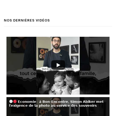
NOS DERNIÈRES VIDÉOS
𝗘𝗰𝗼𝗻𝗼𝗺𝗶𝗲 : 𝗮̀ 𝗕𝗼𝗻-𝗘𝗻𝗰𝗼𝗻𝘁𝗿𝗲, 𝗦𝗶𝗺𝗼𝗻 𝗔𝗯𝗶𝗸𝗲𝗿 𝗺𝗲𝘁
𝗹’𝗲𝘅𝗶𝗴𝗲𝗻𝗰𝗲 𝗱𝗲 𝗹𝗮 𝗽𝗵𝗼𝘁𝗼 𝗮𝘂 𝘀𝗲𝗿𝘃𝗶𝗰𝗲 𝗱𝗲𝘀 𝘀𝗼𝘂𝘃𝗲𝗻𝗶𝗿𝘀