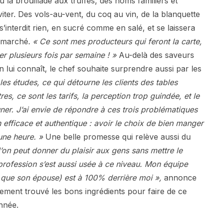
u la brouillade aux truffes, des noms familiers et
viter. Des vols-au-vent, du coq au vin, de la blanquette
interdit rien, en sucré comme en salé, et se laissera
u marché.
« Ce sont mes producteurs qui feront la carte,
ger plusieurs fois par semaine ! »
Au-delà des saveurs
on lui connaît, le chef souhaite surprendre aussi par les
les études, ce qui détourne les clients des tables
s, ce sont les tarifs, la perception trop guindée, et le
r. J’ai envie de répondre à ces trois problématiques
n efficace et authentique : avoir le choix de bien manger
une heure. »
Une belle promesse qui relève aussi du
’on peut donner du plaisir aux gens sans mettre le
profession s’est aussi usée à ce niveau. Mon équipe
si que son épouse) est à 100% derrière moi »,
annonce
lement trouvé les bons ingrédients pour faire de ce
nnée.