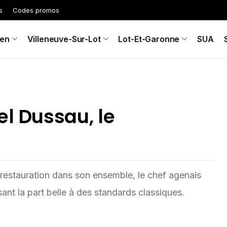
s
Codes promos
en
Villeneuve-Sur-Lot
Lot-Et-Garonne
SUA
el Dussau, le
a restauration dans son ensemble, le chef agenais
sant la part belle à des standards classiques.