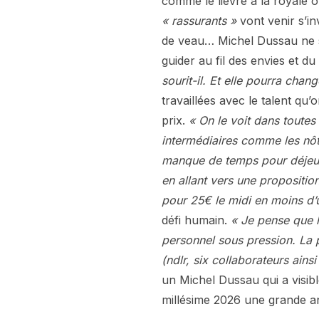
comme le lièvre à la royale o
« rassurants »
vont venir s’in
de veau… Michel Dussau ne s’
guider au fil des envies et d
sourit-il. Et elle pourra chan
travaillées avec le talent qu’
prix.
« On le voit dans toutes 
intermédiaires comme les nôtre
manque de temps pour déjeune
en allant vers une propositio
pour 25€ le midi en moins d’
défi humain.
« Je pense que l
personnel sous pression. La 
(ndlr, six collaborateurs ain
un Michel Dussau qui a visib
millésime 2026 une grande a