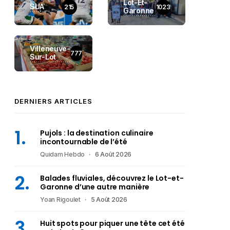
Lot-Et-
SUA
215
1023
Garonne
Villeneuve-
777
Sur-Lot
DERNIERS ARTICLES
Pujols : la destination culinaire
incontournable de l’été
Quidam Hebdo
6 Août 2026
Balades fluviales, découvrez le Lot-et-
Garonne d’une autre manière
Yoan Rigoulet
5 Août 2026
Huit spots pour piquer une tête cet été