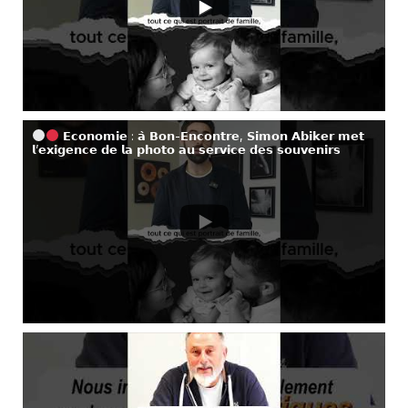
𝗘𝗰𝗼𝗻𝗼𝗺𝗶𝗲 : 𝗮̀ 𝗕𝗼𝗻-𝗘𝗻𝗰𝗼𝗻𝘁𝗿𝗲, 𝗦𝗶𝗺𝗼𝗻 𝗔𝗯𝗶𝗸𝗲𝗿 𝗺𝗲𝘁
𝗹’𝗲𝘅𝗶𝗴𝗲𝗻𝗰𝗲 𝗱𝗲 𝗹𝗮 𝗽𝗵𝗼𝘁𝗼 𝗮𝘂 𝘀𝗲𝗿𝘃𝗶𝗰𝗲 𝗱𝗲𝘀 𝘀𝗼𝘂𝘃𝗲𝗻𝗶𝗿𝘀