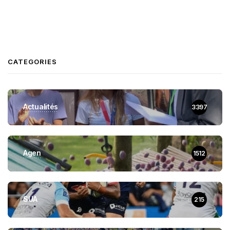
CATEGORIES
Actualités
3397
Agen
1512
SUA
215