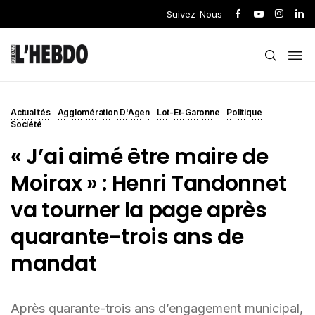
Suivez-Nous
Actualités
Agglomération D'Agen
Lot-Et-Garonne
Politique
Société
« J’ai aimé être maire de
Moirax » : Henri Tandonnet
va tourner la page après
quarante-trois ans de
mandat
Après quarante-trois ans d’engagement municipal,