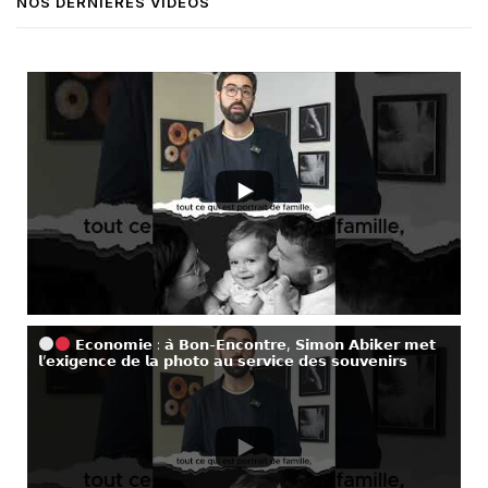
NOS DERNIÈRES VIDÉOS
𝗘𝗰𝗼𝗻𝗼𝗺𝗶𝗲 : 𝗮̀ 𝗕𝗼𝗻-𝗘𝗻𝗰𝗼𝗻𝘁𝗿𝗲, 𝗦𝗶𝗺𝗼𝗻 𝗔𝗯𝗶𝗸𝗲𝗿 𝗺𝗲𝘁
𝗹’𝗲𝘅𝗶𝗴𝗲𝗻𝗰𝗲 𝗱𝗲 𝗹𝗮 𝗽𝗵𝗼𝘁𝗼 𝗮𝘂 𝘀𝗲𝗿𝘃𝗶𝗰𝗲 𝗱𝗲𝘀 𝘀𝗼𝘂𝘃𝗲𝗻𝗶𝗿𝘀