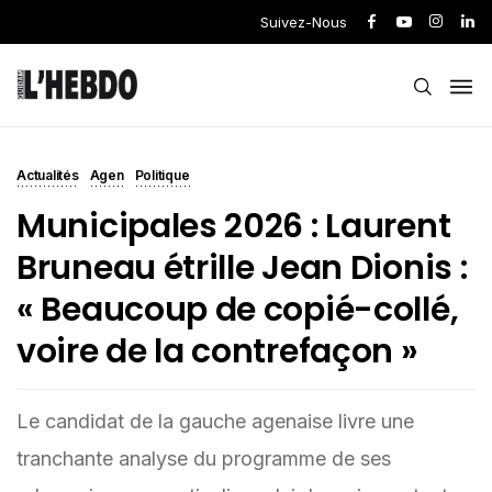
Suivez-Nous
Actualités
Agen
Politique
Municipales 2026 : Laurent
Bruneau étrille Jean Dionis :
« Beaucoup de copié-collé,
voire de la contrefaçon »
Le candidat de la gauche agenaise livre une
tranchante analyse du programme de ses