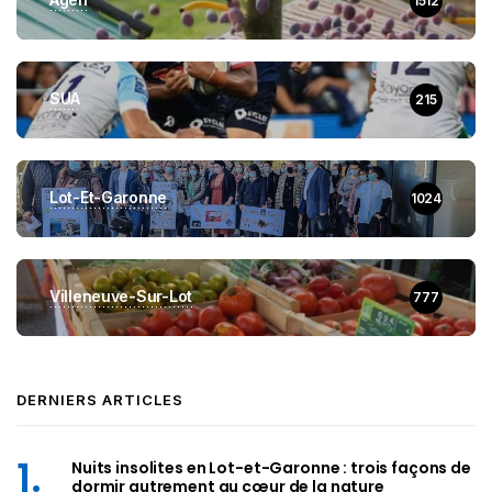
1512
SUA
215
Lot-Et-Garonne
1024
Villeneuve-Sur-Lot
777
DERNIERS ARTICLES
Nuits insolites en Lot-et-Garonne : trois façons de
dormir autrement au cœur de la nature