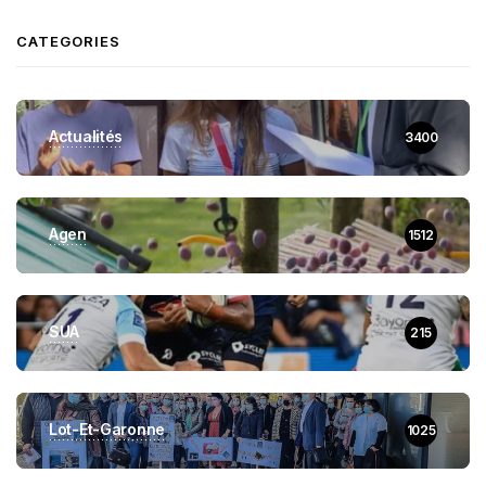
CATEGORIES
Actualités
3400
Agen
1512
SUA
215
Lot-Et-Garonne
1025