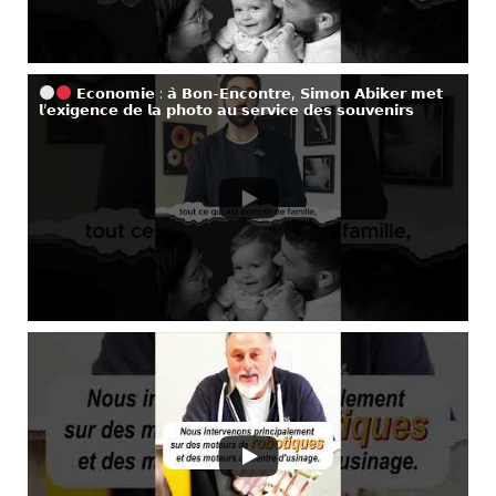
𝗘𝗰𝗼𝗻𝗼𝗺𝗶𝗲 : 𝗮̀ 𝗕𝗼𝗻-𝗘𝗻𝗰𝗼𝗻𝘁𝗿𝗲, 𝗦𝗶𝗺𝗼𝗻 𝗔𝗯𝗶𝗸𝗲𝗿 𝗺𝗲𝘁
𝗹’𝗲𝘅𝗶𝗴𝗲𝗻𝗰𝗲 𝗱𝗲 𝗹𝗮 𝗽𝗵𝗼𝘁𝗼 𝗮𝘂 𝘀𝗲𝗿𝘃𝗶𝗰𝗲 𝗱𝗲𝘀 𝘀𝗼𝘂𝘃𝗲𝗻𝗶𝗿𝘀