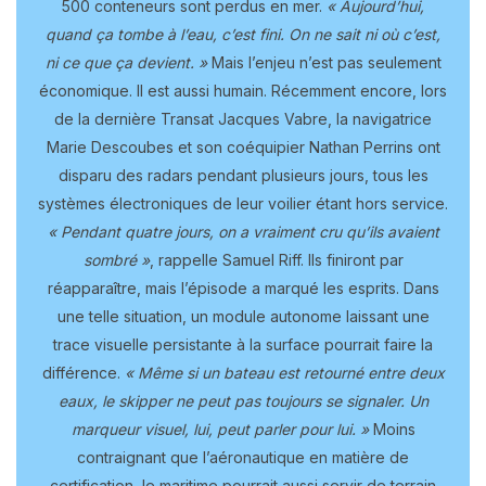
500 conteneurs sont perdus en mer.
« Aujourd’hui,
quand ça tombe à l’eau, c’est fini. On ne sait ni où c’est,
ni ce que ça devient. »
Mais l’enjeu n’est pas seulement
économique. Il est aussi humain. Récemment encore, lors
de la dernière Transat Jacques Vabre, la navigatrice
Marie Descoubes et son coéquipier Nathan Perrins ont
disparu des radars pendant plusieurs jours, tous les
systèmes électroniques de leur voilier étant hors service.
« Pendant quatre jours, on a vraiment cru qu’ils avaient
sombré »
, rappelle Samuel Riff. Ils finiront par
réapparaître, mais l’épisode a marqué les esprits. Dans
une telle situation, un module autonome laissant une
trace visuelle persistante à la surface pourrait faire la
différence.
« Même si un bateau est retourné entre deux
eaux, le skipper ne peut pas toujours se signaler. Un
marqueur visuel, lui, peut parler pour lui. »
Moins
contraignant que l’aéronautique en matière de
certification, le maritime pourrait aussi servir de terrain