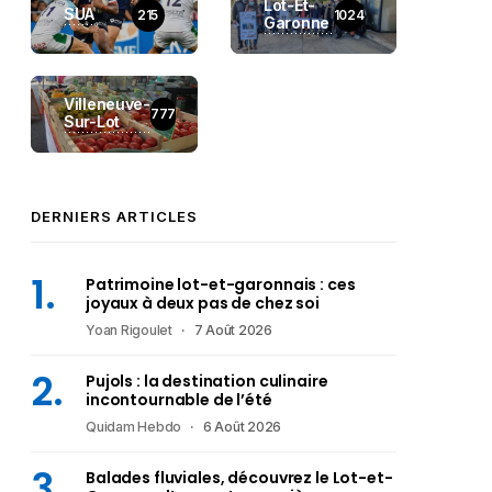
Lot-Et-
SUA
215
1024
Garonne
Villeneuve-
777
Sur-Lot
DERNIERS ARTICLES
Patrimoine lot-et-garonnais : ces
joyaux à deux pas de chez soi
Yoan Rigoulet
7 Août 2026
Pujols : la destination culinaire
incontournable de l’été
Quidam Hebdo
6 Août 2026
Balades fluviales, découvrez le Lot-et-