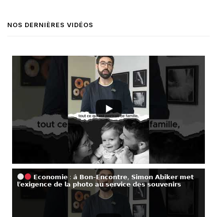
NOS DERNIÈRES VIDÉOS
𝗘𝗰𝗼𝗻𝗼𝗺𝗶𝗲 : 𝗮̀ 𝗕𝗼𝗻-𝗘𝗻𝗰𝗼𝗻𝘁𝗿𝗲, 𝗦𝗶𝗺𝗼𝗻 𝗔𝗯𝗶𝗸𝗲𝗿 𝗺𝗲𝘁
𝗹’𝗲𝘅𝗶𝗴𝗲𝗻𝗰𝗲 𝗱𝗲 𝗹𝗮 𝗽𝗵𝗼𝘁𝗼 𝗮𝘂 𝘀𝗲𝗿𝘃𝗶𝗰𝗲 𝗱𝗲𝘀 𝘀𝗼𝘂𝘃𝗲𝗻𝗶𝗿𝘀