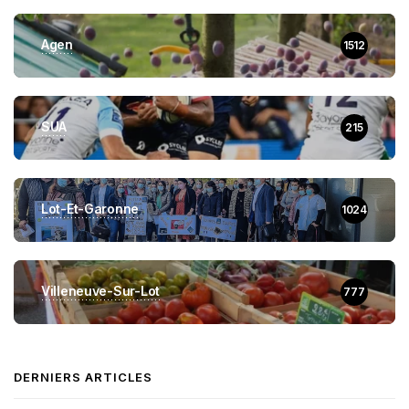
Agen
1512
SUA
215
Lot-Et-Garonne
1024
Villeneuve-Sur-Lot
777
DERNIERS ARTICLES