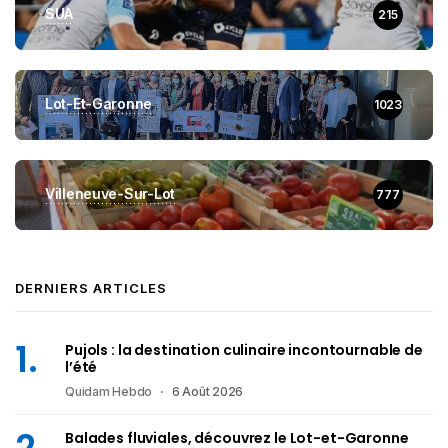
SUA
215
Lot-Et-Garonne
1023
Villeneuve-Sur-Lot
777
DERNIERS ARTICLES
Pujols : la destination culinaire incontournable de
l’été
Quidam Hebdo
6 Août 2026
Balades fluviales, découvrez le Lot-et-Garonne