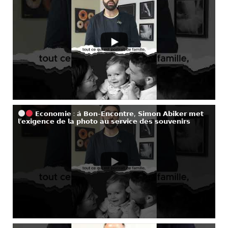
𝗘𝗰𝗼𝗻𝗼𝗺𝗶𝗲 : 𝗮̀ 𝗕𝗼𝗻-𝗘𝗻𝗰𝗼𝗻𝘁𝗿𝗲, 𝗦𝗶𝗺𝗼𝗻 𝗔𝗯𝗶𝗸𝗲𝗿 𝗺𝗲𝘁
𝗹’𝗲𝘅𝗶𝗴𝗲𝗻𝗰𝗲 𝗱𝗲 𝗹𝗮 𝗽𝗵𝗼𝘁𝗼 𝗮𝘂 𝘀𝗲𝗿𝘃𝗶𝗰𝗲 𝗱𝗲𝘀 𝘀𝗼𝘂𝘃𝗲𝗻𝗶𝗿𝘀