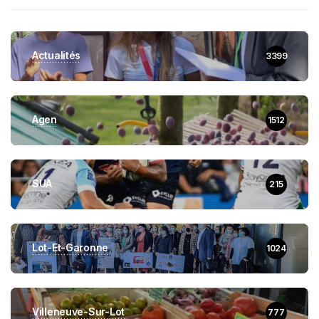
Actualités
3399
Agen
1512
SUA
215
Lot-Et-Garonne
1024
Villeneuve-Sur-Lot
777