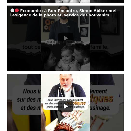
𝗘𝗰𝗼𝗻𝗼𝗺𝗶𝗲 : 𝗮̀ 𝗕𝗼𝗻-𝗘𝗻𝗰𝗼𝗻𝘁𝗿𝗲, 𝗦𝗶𝗺𝗼𝗻 𝗔𝗯𝗶𝗸𝗲𝗿 𝗺𝗲𝘁
𝗹’𝗲𝘅𝗶𝗴𝗲𝗻𝗰𝗲 𝗱𝗲 𝗹𝗮 𝗽𝗵𝗼𝘁𝗼 𝗮𝘂 𝘀𝗲𝗿𝘃𝗶𝗰𝗲 𝗱𝗲𝘀 𝘀𝗼𝘂𝘃𝗲𝗻𝗶𝗿𝘀