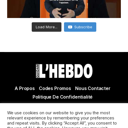
Load More...
Subscribe
A Propos
Codes Promos
Nous Contacter
Politique De Confidentialité
© Copyright 2021 Tous droits réservés Quidam Hebdo
We use cookies on our website to give you the most
Actualité Agen - Actualité en lot et Garonne - Actualité
relevant experience by remembering your preferences
Villeneuve sur Lot
and repeat visits. By clicking “Accept All”, you consent to