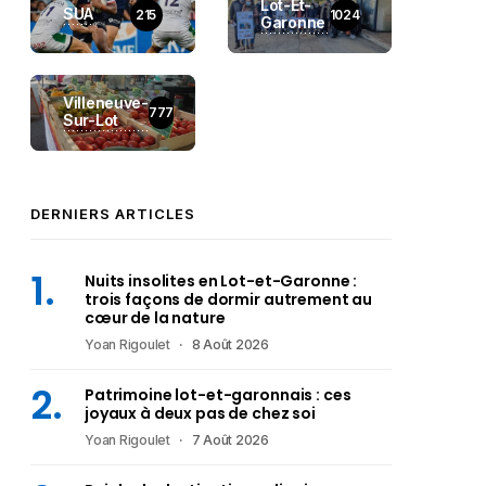
Lot-Et-
SUA
215
1024
Garonne
Villeneuve-
777
Sur-Lot
DERNIERS ARTICLES
Nuits insolites en Lot-et-Garonne :
trois façons de dormir autrement au
cœur de la nature
Yoan Rigoulet
8 Août 2026
Patrimoine lot-et-garonnais : ces
joyaux à deux pas de chez soi
Yoan Rigoulet
7 Août 2026