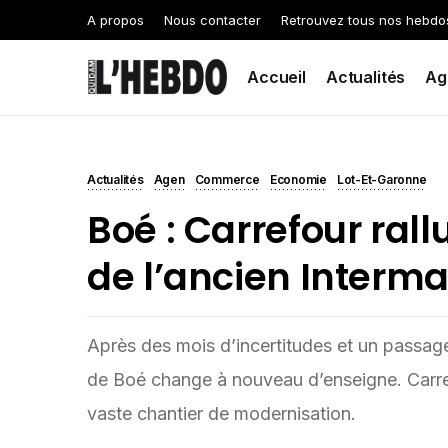
A propos
Nous contacter
Retrouvez tous nos hebdo
Accueil
Actualités
Ag
Actualités
Agen
Commerce
Economie
Lot-Et-Garonne
Boé : Carrefour ral
de l’ancien Interma
Après des mois d’incertitudes et un passage
de Boé change à nouveau d’enseigne. Carre
vaste chantier de modernisation.