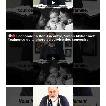
𝗘𝗰𝗼𝗻𝗼𝗺𝗶𝗲 : 𝗮̀ 𝗕𝗼𝗻-𝗘𝗻𝗰𝗼𝗻𝘁𝗿𝗲, 𝗦𝗶𝗺𝗼𝗻 𝗔𝗯𝗶𝗸𝗲𝗿 𝗺𝗲𝘁
𝗹’𝗲𝘅𝗶𝗴𝗲𝗻𝗰𝗲 𝗱𝗲 𝗹𝗮 𝗽𝗵𝗼𝘁𝗼 𝗮𝘂 𝘀𝗲𝗿𝘃𝗶𝗰𝗲 𝗱𝗲𝘀 𝘀𝗼𝘂𝘃𝗲𝗻𝗶𝗿𝘀