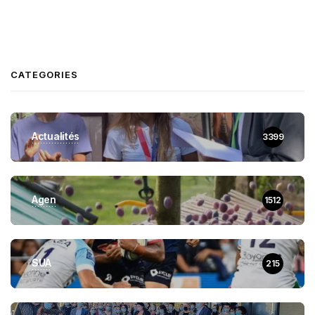
CATEGORIES
Actualités
3399
Agen
1512
SUA
215