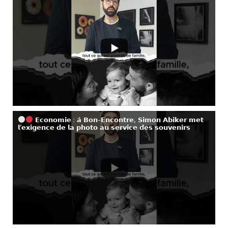
𝗘𝗰𝗼𝗻𝗼𝗺𝗶𝗲 : 𝗮̀ 𝗕𝗼𝗻-𝗘𝗻𝗰𝗼𝗻𝘁𝗿𝗲, 𝗦𝗶𝗺𝗼𝗻 𝗔𝗯𝗶𝗸𝗲𝗿 𝗺𝗲𝘁
𝗹’𝗲𝘅𝗶𝗴𝗲𝗻𝗰𝗲 𝗱𝗲 𝗹𝗮 𝗽𝗵𝗼𝘁𝗼 𝗮𝘂 𝘀𝗲𝗿𝘃𝗶𝗰𝗲 𝗱𝗲𝘀 𝘀𝗼𝘂𝘃𝗲𝗻𝗶𝗿𝘀