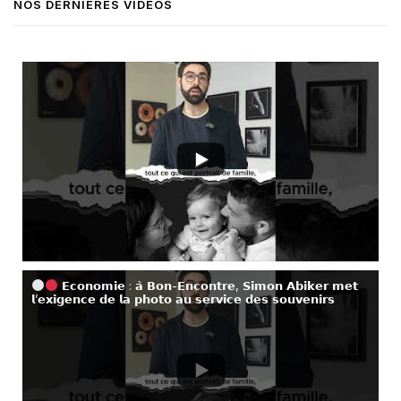
NOS DERNIÈRES VIDÉOS
𝗘𝗰𝗼𝗻𝗼𝗺𝗶𝗲 : 𝗮̀ 𝗕𝗼𝗻-𝗘𝗻𝗰𝗼𝗻𝘁𝗿𝗲, 𝗦𝗶𝗺𝗼𝗻 𝗔𝗯𝗶𝗸𝗲𝗿 𝗺𝗲𝘁
𝗹’𝗲𝘅𝗶𝗴𝗲𝗻𝗰𝗲 𝗱𝗲 𝗹𝗮 𝗽𝗵𝗼𝘁𝗼 𝗮𝘂 𝘀𝗲𝗿𝘃𝗶𝗰𝗲 𝗱𝗲𝘀 𝘀𝗼𝘂𝘃𝗲𝗻𝗶𝗿𝘀