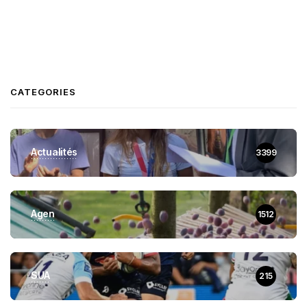
CATEGORIES
Actualités
3399
Agen
1512
SUA
215