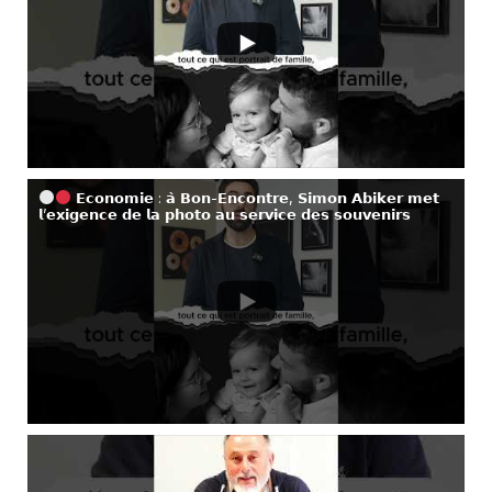
𝗘𝗰𝗼𝗻𝗼𝗺𝗶𝗲 : 𝗮̀ 𝗕𝗼𝗻-𝗘𝗻𝗰𝗼𝗻𝘁𝗿𝗲, 𝗦𝗶𝗺𝗼𝗻 𝗔𝗯𝗶𝗸𝗲𝗿 𝗺𝗲𝘁
𝗹’𝗲𝘅𝗶𝗴𝗲𝗻𝗰𝗲 𝗱𝗲 𝗹𝗮 𝗽𝗵𝗼𝘁𝗼 𝗮𝘂 𝘀𝗲𝗿𝘃𝗶𝗰𝗲 𝗱𝗲𝘀 𝘀𝗼𝘂𝘃𝗲𝗻𝗶𝗿𝘀