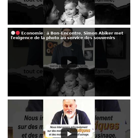
𝗘𝗰𝗼𝗻𝗼𝗺𝗶𝗲 : 𝗮̀ 𝗕𝗼𝗻-𝗘𝗻𝗰𝗼𝗻𝘁𝗿𝗲, 𝗦𝗶𝗺𝗼𝗻 𝗔𝗯𝗶𝗸𝗲𝗿 𝗺𝗲𝘁
𝗹’𝗲𝘅𝗶𝗴𝗲𝗻𝗰𝗲 𝗱𝗲 𝗹𝗮 𝗽𝗵𝗼𝘁𝗼 𝗮𝘂 𝘀𝗲𝗿𝘃𝗶𝗰𝗲 𝗱𝗲𝘀 𝘀𝗼𝘂𝘃𝗲𝗻𝗶𝗿𝘀