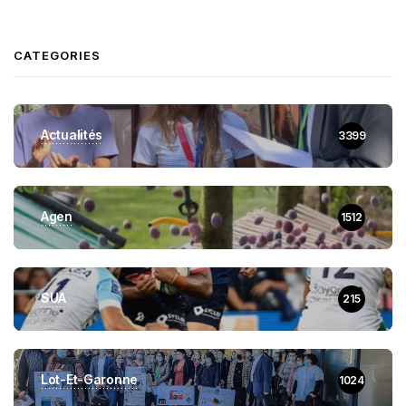
CATEGORIES
Actualités
3399
Agen
1512
SUA
215
Lot-Et-Garonne
1024