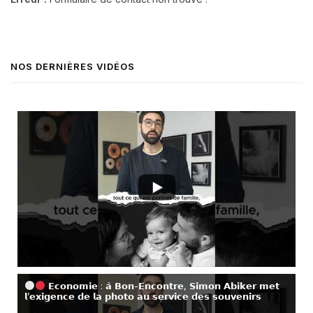
NOS DERNIÈRES VIDÉOS
𝗘𝗰𝗼𝗻𝗼𝗺𝗶𝗲 : 𝗮̀ 𝗕𝗼𝗻-𝗘𝗻𝗰𝗼𝗻𝘁𝗿𝗲, 𝗦𝗶𝗺𝗼𝗻 𝗔𝗯𝗶𝗸𝗲𝗿 𝗺𝗲𝘁
𝗹’𝗲𝘅𝗶𝗴𝗲𝗻𝗰𝗲 𝗱𝗲 𝗹𝗮 𝗽𝗵𝗼𝘁𝗼 𝗮𝘂 𝘀𝗲𝗿𝘃𝗶𝗰𝗲 𝗱𝗲𝘀 𝘀𝗼𝘂𝘃𝗲𝗻𝗶𝗿𝘀