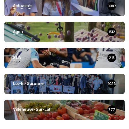
Actualités
3397
Agen
1512
SUA
215
Lot-Et-Garonne
1023
Villeneuve-Sur-Lot
777