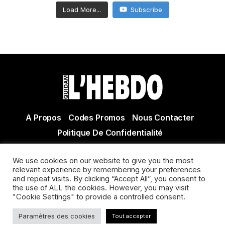
Load More...
Subscribe
A Propos
Codes Promos
Nous Contacter
Politique De Confidentialité
© Copyright 2021 Tous droits réservés Quidam Hebdo
We use cookies on our website to give you the most
Actualité Agen - Actualité en lot et Garonne - Actualité
relevant experience by remembering your preferences
Villeneuve sur Lot
and repeat visits. By clicking “Accept All”, you consent to
the use of ALL the cookies. However, you may visit
"Cookie Settings" to provide a controlled consent.
Paramètres des cookies
Tout accepter