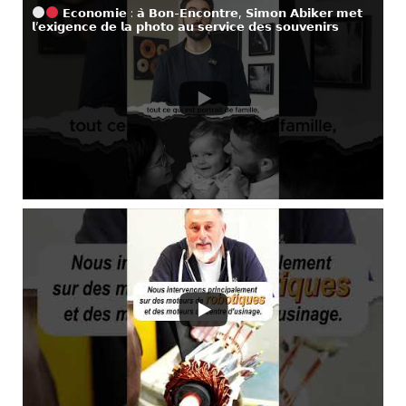
𝗘𝗰𝗼𝗻𝗼𝗺𝗶𝗲 : 𝗮̀ 𝗕𝗼𝗻-𝗘𝗻𝗰𝗼𝗻𝘁𝗿𝗲, 𝗦𝗶𝗺𝗼𝗻 𝗔𝗯𝗶𝗸𝗲𝗿 𝗺𝗲𝘁
𝗹’𝗲𝘅𝗶𝗴𝗲𝗻𝗰𝗲 𝗱𝗲 𝗹𝗮 𝗽𝗵𝗼𝘁𝗼 𝗮𝘂 𝘀𝗲𝗿𝘃𝗶𝗰𝗲 𝗱𝗲𝘀 𝘀𝗼𝘂𝘃𝗲𝗻𝗶𝗿𝘀