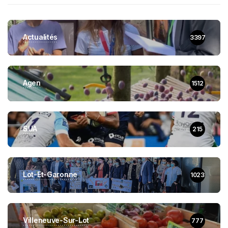
Actualités
3397
Agen
1512
SUA
215
Lot-Et-Garonne
1023
Villeneuve-Sur-Lot
777