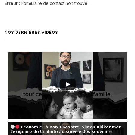
Erreur :
Formulaire de contact non trouvé !
NOS DERNIÈRES VIDÉOS
𝗘𝗰𝗼𝗻𝗼𝗺𝗶𝗲 : 𝗮̀ 𝗕𝗼𝗻-𝗘𝗻𝗰𝗼𝗻𝘁𝗿𝗲, 𝗦𝗶𝗺𝗼𝗻 𝗔𝗯𝗶𝗸𝗲𝗿 𝗺𝗲𝘁
𝗹’𝗲𝘅𝗶𝗴𝗲𝗻𝗰𝗲 𝗱𝗲 𝗹𝗮 𝗽𝗵𝗼𝘁𝗼 𝗮𝘂 𝘀𝗲𝗿𝘃𝗶𝗰𝗲 𝗱𝗲𝘀 𝘀𝗼𝘂𝘃𝗲𝗻𝗶𝗿𝘀