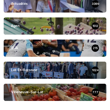
Actualités
3399
Agen
1512
SUA
215
Lot-Et-Garonne
1024
Villeneuve-Sur-Lot
777