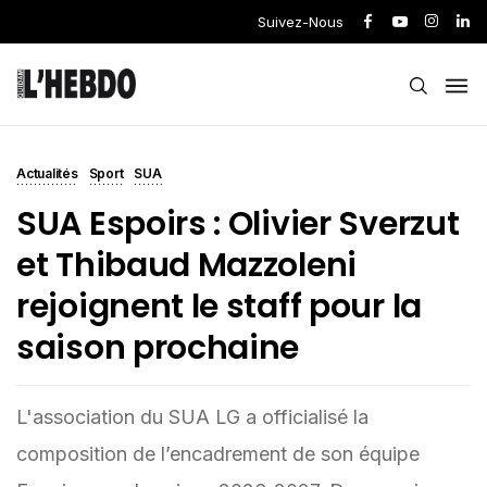
Suivez-Nous
Actualités
Sport
SUA
SUA Espoirs : Olivier Sverzut
et Thibaud Mazzoleni
rejoignent le staff pour la
saison prochaine
L'association du SUA LG a officialisé la
composition de l’encadrement de son équipe