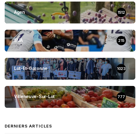
Agen
1512
SUA
215
Lot-Et-Garonne
1023
Villeneuve-Sur-Lot
777
DERNIERS ARTICLES