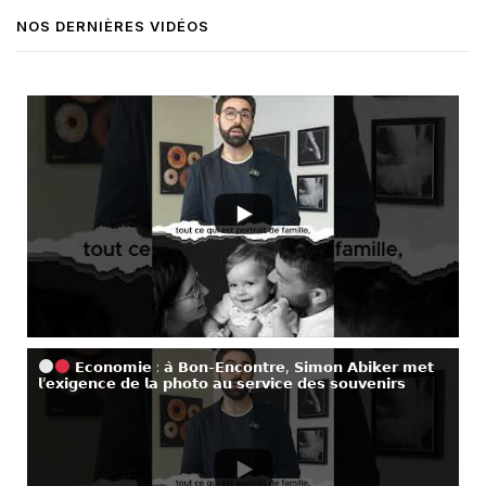
NOS DERNIÈRES VIDÉOS
𝗘𝗰𝗼𝗻𝗼𝗺𝗶𝗲 : 𝗮̀ 𝗕𝗼𝗻-𝗘𝗻𝗰𝗼𝗻𝘁𝗿𝗲, 𝗦𝗶𝗺𝗼𝗻 𝗔𝗯𝗶𝗸𝗲𝗿 𝗺𝗲𝘁
𝗹’𝗲𝘅𝗶𝗴𝗲𝗻𝗰𝗲 𝗱𝗲 𝗹𝗮 𝗽𝗵𝗼𝘁𝗼 𝗮𝘂 𝘀𝗲𝗿𝘃𝗶𝗰𝗲 𝗱𝗲𝘀 𝘀𝗼𝘂𝘃𝗲𝗻𝗶𝗿𝘀