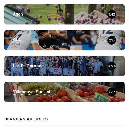
Agen
1512
SUA
215
Lot-Et-Garonne
1024
Villeneuve-Sur-Lot
777
DERNIERS ARTICLES