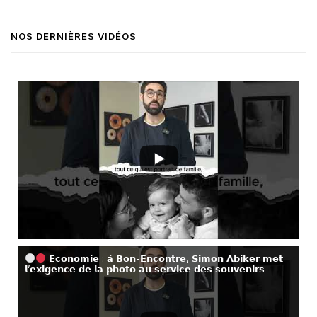
NOS DERNIÈRES VIDÉOS
𝗘𝗰𝗼𝗻𝗼𝗺𝗶𝗲 : 𝗮̀ 𝗕𝗼𝗻-𝗘𝗻𝗰𝗼𝗻𝘁𝗿𝗲, 𝗦𝗶𝗺𝗼𝗻 𝗔𝗯𝗶𝗸𝗲𝗿 𝗺𝗲𝘁
𝗹’𝗲𝘅𝗶𝗴𝗲𝗻𝗰𝗲 𝗱𝗲 𝗹𝗮 𝗽𝗵𝗼𝘁𝗼 𝗮𝘂 𝘀𝗲𝗿𝘃𝗶𝗰𝗲 𝗱𝗲𝘀 𝘀𝗼𝘂𝘃𝗲𝗻𝗶𝗿𝘀