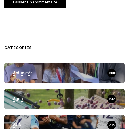
CATEGORIES
Actualités
3398
Agen
1512
SUA
215