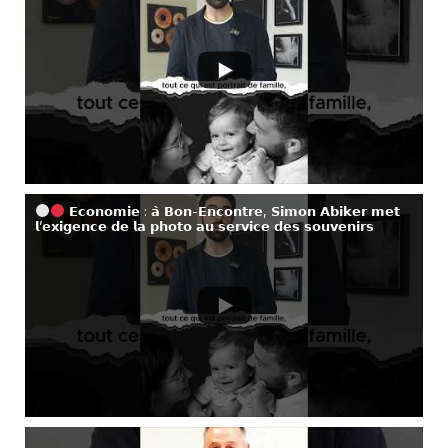
𝗘𝗰𝗼𝗻𝗼𝗺𝗶𝗲 : 𝗮̀ 𝗕𝗼𝗻-𝗘𝗻𝗰𝗼𝗻𝘁𝗿𝗲, 𝗦𝗶𝗺𝗼𝗻 𝗔𝗯𝗶𝗸𝗲𝗿 𝗺𝗲𝘁
𝗹’𝗲𝘅𝗶𝗴𝗲𝗻𝗰𝗲 𝗱𝗲 𝗹𝗮 𝗽𝗵𝗼𝘁𝗼 𝗮𝘂 𝘀𝗲𝗿𝘃𝗶𝗰𝗲 𝗱𝗲𝘀 𝘀𝗼𝘂𝘃𝗲𝗻𝗶𝗿𝘀