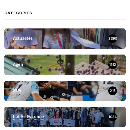
CATEGORIES
Actualités
3399
Agen
1512
SUA
215
Lot-Et-Garonne
1024