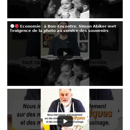
𝗘𝗰𝗼𝗻𝗼𝗺𝗶𝗲 : 𝗮̀ 𝗕𝗼𝗻-𝗘𝗻𝗰𝗼𝗻𝘁𝗿𝗲, 𝗦𝗶𝗺𝗼𝗻 𝗔𝗯𝗶𝗸𝗲𝗿 𝗺𝗲𝘁
𝗹’𝗲𝘅𝗶𝗴𝗲𝗻𝗰𝗲 𝗱𝗲 𝗹𝗮 𝗽𝗵𝗼𝘁𝗼 𝗮𝘂 𝘀𝗲𝗿𝘃𝗶𝗰𝗲 𝗱𝗲𝘀 𝘀𝗼𝘂𝘃𝗲𝗻𝗶𝗿𝘀