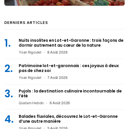
DERNIERS ARTICLES
Nuits insolites en Lot-et-Garonne : trois façons de
dormir autrement au cœur de la nature
Yoan Rigoulet
8 Août 2026
Patrimoine lot-et-garonnais : ces joyaux à deux
pas de chez soi
Yoan Rigoulet
7 Août 2026
Pujols : la destination culinaire incontournable de
l’été
Quidam Hebdo
6 Août 2026
Balades fluviales, découvrez le Lot-et-Garonne
d’une autre manière
Yoan Rigoulet
5 Août 2026