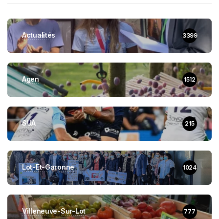
Actualités
3399
Agen
1512
SUA
215
Lot-Et-Garonne
1024
Villeneuve-Sur-Lot
777