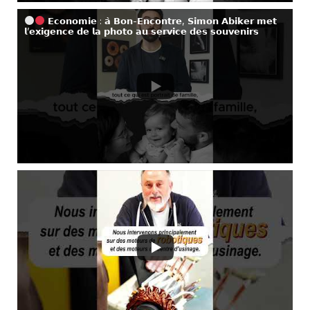
𝗘𝗰𝗼𝗻𝗼𝗺𝗶𝗲 : 𝗮̀ 𝗕𝗼𝗻-𝗘𝗻𝗰𝗼𝗻𝘁𝗿𝗲, 𝗦𝗶𝗺𝗼𝗻 𝗔𝗯𝗶𝗸𝗲𝗿 𝗺𝗲𝘁
𝗹’𝗲𝘅𝗶𝗴𝗲𝗻𝗰𝗲 𝗱𝗲 𝗹𝗮 𝗽𝗵𝗼𝘁𝗼 𝗮𝘂 𝘀𝗲𝗿𝘃𝗶𝗰𝗲 𝗱𝗲𝘀 𝘀𝗼𝘂𝘃𝗲𝗻𝗶𝗿𝘀