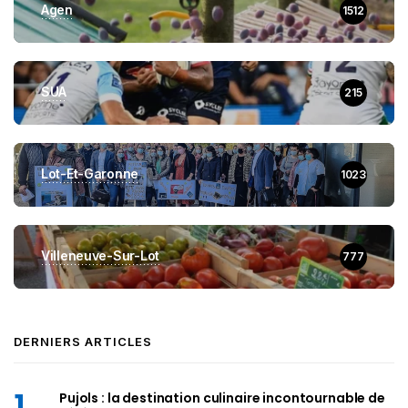
Agen
1512
SUA
215
Lot-Et-Garonne
1023
Villeneuve-Sur-Lot
777
DERNIERS ARTICLES
Pujols : la destination culinaire incontournable de