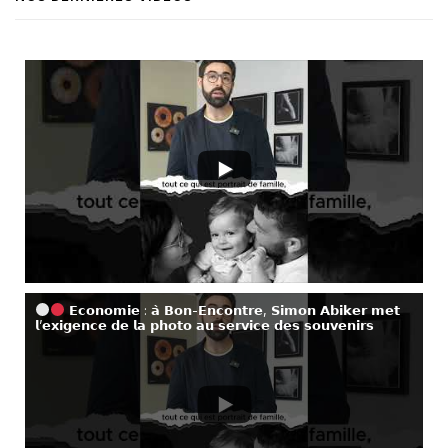
𝗘𝗰𝗼𝗻𝗼𝗺𝗶𝗲 : 𝗮̀ 𝗕𝗼𝗻-𝗘𝗻𝗰𝗼𝗻𝘁𝗿𝗲, 𝗦𝗶𝗺𝗼𝗻 𝗔𝗯𝗶𝗸𝗲𝗿 𝗺𝗲𝘁
𝗹’𝗲𝘅𝗶𝗴𝗲𝗻𝗰𝗲 𝗱𝗲 𝗹𝗮 𝗽𝗵𝗼𝘁𝗼 𝗮𝘂 𝘀𝗲𝗿𝘃𝗶𝗰𝗲 𝗱𝗲𝘀 𝘀𝗼𝘂𝘃𝗲𝗻𝗶𝗿𝘀