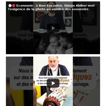
𝗘𝗰𝗼𝗻𝗼𝗺𝗶𝗲 : 𝗮̀ 𝗕𝗼𝗻-𝗘𝗻𝗰𝗼𝗻𝘁𝗿𝗲, 𝗦𝗶𝗺𝗼𝗻 𝗔𝗯𝗶𝗸𝗲𝗿 𝗺𝗲𝘁
𝗹’𝗲𝘅𝗶𝗴𝗲𝗻𝗰𝗲 𝗱𝗲 𝗹𝗮 𝗽𝗵𝗼𝘁𝗼 𝗮𝘂 𝘀𝗲𝗿𝘃𝗶𝗰𝗲 𝗱𝗲𝘀 𝘀𝗼𝘂𝘃𝗲𝗻𝗶𝗿𝘀