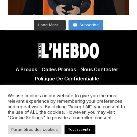
Load More...
Subscribe
A Propos
Codes Promos
Nous Contacter
Politique De Confidentialité
© Copyright 2021 Tous droits réservés Quidam Hebdo
We use cookies on our website to give you the most
Actualité Agen - Actualité en lot et Garonne - Actualité
relevant experience by remembering your preferences
Villeneuve sur Lot
and repeat visits. By clicking “Accept All”, you consent to
the use of ALL the cookies. However, you may visit
"Cookie Settings" to provide a controlled consent.
Paramètres des cookies
Tout accepter