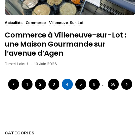
Actualités
Commerce
Villeneuve-Sur-Lot
Commerce à Villeneuve-sur-Lot :
une Maison Gourmande sur
l’avenue d’Agen
Dimitri Laleuf
10 Juin 2026
1
2
3
4
5
6
…
58
CATEGORIES