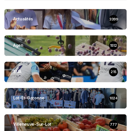
Actualités
3399
Agen
1512
SUA
215
Lot-Et-Garonne
1024
Villeneuve-Sur-Lot
777