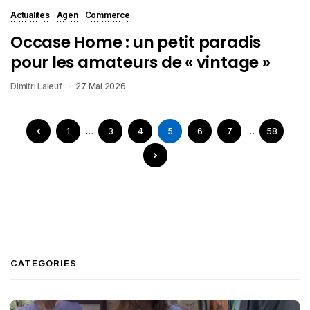
Actualités
Agen
Commerce
Occase Home : un petit paradis
pour les amateurs de « vintage »
Dimitri Laleuf
27 Mai 2026
1
…
3
4
5
6
7
…
58
CATEGORIES