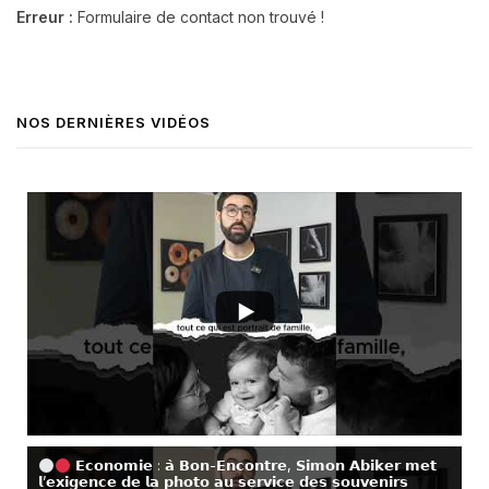
Erreur :
Formulaire de contact non trouvé !
NOS DERNIÈRES VIDÉOS
𝗘𝗰𝗼𝗻𝗼𝗺𝗶𝗲 : 𝗮̀ 𝗕𝗼𝗻-𝗘𝗻𝗰𝗼𝗻𝘁𝗿𝗲, 𝗦𝗶𝗺𝗼𝗻 𝗔𝗯𝗶𝗸𝗲𝗿 𝗺𝗲𝘁
𝗹’𝗲𝘅𝗶𝗴𝗲𝗻𝗰𝗲 𝗱𝗲 𝗹𝗮 𝗽𝗵𝗼𝘁𝗼 𝗮𝘂 𝘀𝗲𝗿𝘃𝗶𝗰𝗲 𝗱𝗲𝘀 𝘀𝗼𝘂𝘃𝗲𝗻𝗶𝗿𝘀