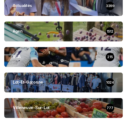
Actualités
3399
Agen
1512
SUA
215
Lot-Et-Garonne
1024
Villeneuve-Sur-Lot
777