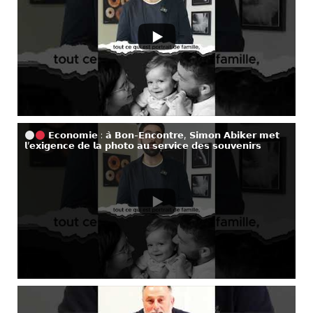
𝗘𝗰𝗼𝗻𝗼𝗺𝗶𝗲 : 𝗮̀ 𝗕𝗼𝗻-𝗘𝗻𝗰𝗼𝗻𝘁𝗿𝗲, 𝗦𝗶𝗺𝗼𝗻 𝗔𝗯𝗶𝗸𝗲𝗿 𝗺𝗲𝘁
𝗹’𝗲𝘅𝗶𝗴𝗲𝗻𝗰𝗲 𝗱𝗲 𝗹𝗮 𝗽𝗵𝗼𝘁𝗼 𝗮𝘂 𝘀𝗲𝗿𝘃𝗶𝗰𝗲 𝗱𝗲𝘀 𝘀𝗼𝘂𝘃𝗲𝗻𝗶𝗿𝘀