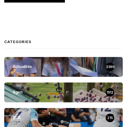
CATEGORIES
Actualités
3399
Agen
1512
SUA
215