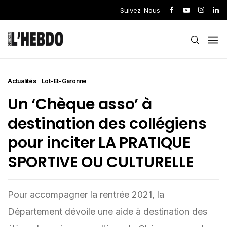
Suivez-Nous
Actualités
Lot-Et-Garonne
Un ‘Chèque asso’ à
destination des collégiens
pour inciter LA PRATIQUE
SPORTIVE OU CULTURELLE
Pour accompagner la rentrée 2021, la
Département dévoile une aide à destination des