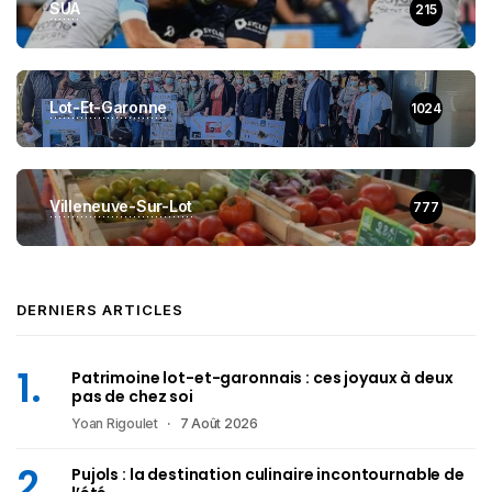
SUA
215
Lot-Et-Garonne
1024
Villeneuve-Sur-Lot
777
DERNIERS ARTICLES
Patrimoine lot-et-garonnais : ces joyaux à deux
pas de chez soi
Yoan Rigoulet
7 Août 2026
Pujols : la destination culinaire incontournable de