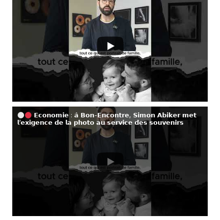
𝗘𝗰𝗼𝗻𝗼𝗺𝗶𝗲 : 𝗮̀ 𝗕𝗼𝗻-𝗘𝗻𝗰𝗼𝗻𝘁𝗿𝗲, 𝗦𝗶𝗺𝗼𝗻 𝗔𝗯𝗶𝗸𝗲𝗿 𝗺𝗲𝘁
𝗹’𝗲𝘅𝗶𝗴𝗲𝗻𝗰𝗲 𝗱𝗲 𝗹𝗮 𝗽𝗵𝗼𝘁𝗼 𝗮𝘂 𝘀𝗲𝗿𝘃𝗶𝗰𝗲 𝗱𝗲𝘀 𝘀𝗼𝘂𝘃𝗲𝗻𝗶𝗿𝘀