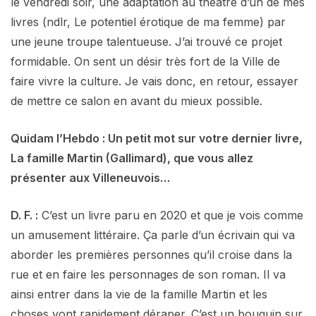
le vendredi soir, une adaptation au théâtre d’un de mes
livres (ndlr, Le potentiel érotique de ma femme) par
une jeune troupe talentueuse. J’ai trouvé ce projet
formidable. On sent un désir très fort de la Ville de
faire vivre la culture. Je vais donc, en retour, essayer
de mettre ce salon en avant du mieux possible.
Quidam
l’Hebdo
:
Un
petit
mot
sur
votre
dernier
livre,
La
famille
Martin
(Gallimard),
que
vous
allez
présenter
aux
Villeneuvois…
D.
F.
:
C’est un livre paru en 2020 et que je vois comme
un amusement littéraire. Ça parle d’un écrivain qui va
aborder les premières personnes qu’il croise dans la
rue et en faire les personnages de son roman. Il va
ainsi entrer dans la vie de la famille Martin et les
choses vont rapidement déraper. C’est un bouquin sur