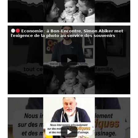
𝗘𝗰𝗼𝗻𝗼𝗺𝗶𝗲 : 𝗮̀ 𝗕𝗼𝗻-𝗘𝗻𝗰𝗼𝗻𝘁𝗿𝗲, 𝗦𝗶𝗺𝗼𝗻 𝗔𝗯𝗶𝗸𝗲𝗿 𝗺𝗲𝘁
𝗹’𝗲𝘅𝗶𝗴𝗲𝗻𝗰𝗲 𝗱𝗲 𝗹𝗮 𝗽𝗵𝗼𝘁𝗼 𝗮𝘂 𝘀𝗲𝗿𝘃𝗶𝗰𝗲 𝗱𝗲𝘀 𝘀𝗼𝘂𝘃𝗲𝗻𝗶𝗿𝘀