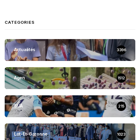
CATEGORIES
Actualités
3396
Agen
1512
SUA
215
Lot-Et-Garonne
1023