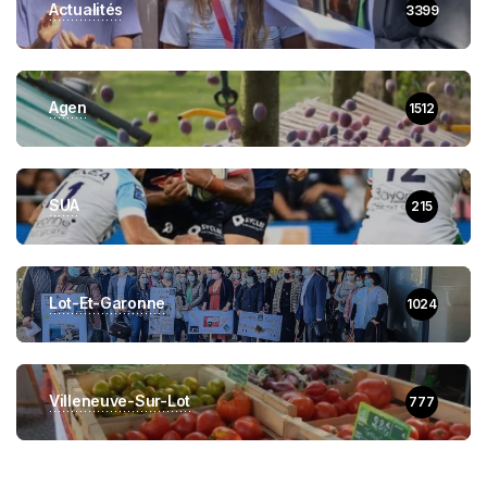
Actualités
3399
Agen
1512
SUA
215
Lot-Et-Garonne
1024
Villeneuve-Sur-Lot
777