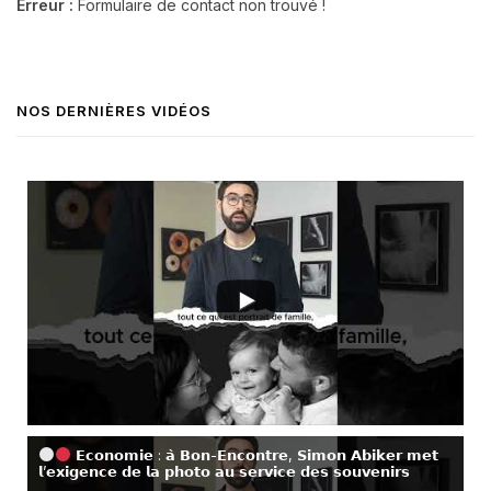
Erreur :
Formulaire de contact non trouvé !
NOS DERNIÈRES VIDÉOS
𝗘𝗰𝗼𝗻𝗼𝗺𝗶𝗲 : 𝗮̀ 𝗕𝗼𝗻-𝗘𝗻𝗰𝗼𝗻𝘁𝗿𝗲, 𝗦𝗶𝗺𝗼𝗻 𝗔𝗯𝗶𝗸𝗲𝗿 𝗺𝗲𝘁
𝗹’𝗲𝘅𝗶𝗴𝗲𝗻𝗰𝗲 𝗱𝗲 𝗹𝗮 𝗽𝗵𝗼𝘁𝗼 𝗮𝘂 𝘀𝗲𝗿𝘃𝗶𝗰𝗲 𝗱𝗲𝘀 𝘀𝗼𝘂𝘃𝗲𝗻𝗶𝗿𝘀