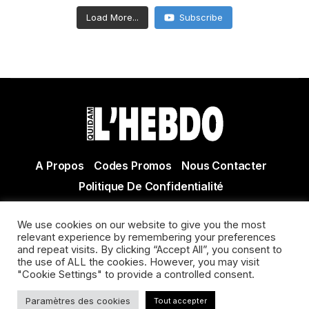
Load More...
Subscribe
A Propos
Codes Promos
Nous Contacter
Politique De Confidentialité
© Copyright 2021 Tous droits réservés Quidam Hebdo
We use cookies on our website to give you the most
Actualité Agen - Actualité en lot et Garonne - Actualité
relevant experience by remembering your preferences
Villeneuve sur Lot
and repeat visits. By clicking “Accept All”, you consent to
the use of ALL the cookies. However, you may visit
"Cookie Settings" to provide a controlled consent.
Paramètres des cookies
Tout accepter