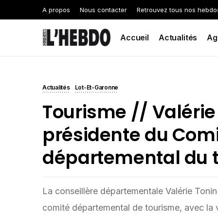
A propos
Nous contacter
Retrouvez tous nos hebdo
Accueil
Actualités
Ag
Actualités
Lot-Et-Garonne
Tourisme // Valérie
présidente du Com
départemental du 
La conseillère départementale Valérie Tonin
comité départemental de tourisme, avec la v