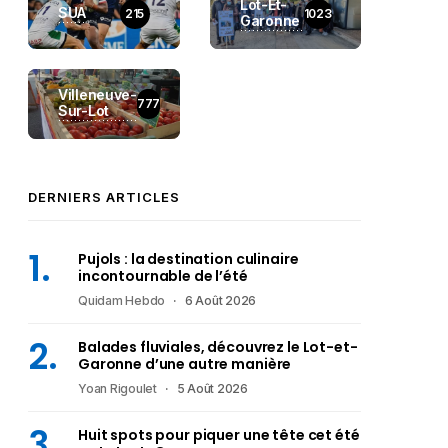
Lot-Et-
SUA
215
1023
Garonne
Villeneuve-
777
Sur-Lot
DERNIERS ARTICLES
Pujols : la destination culinaire
incontournable de l’été
Quidam Hebdo
6 Août 2026
Balades fluviales, découvrez le Lot-et-
Garonne d’une autre manière
Yoan Rigoulet
5 Août 2026
Huit spots pour piquer une tête cet été