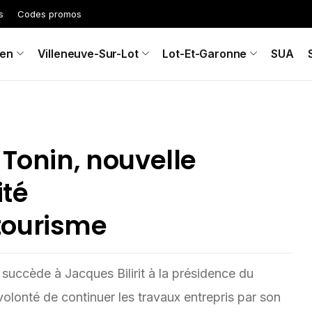
s
Codes promos
en
Villeneuve-Sur-Lot
Lot-Et-Garonne
SUA
 Tonin, nouvelle
ité
tourisme
 succède à Jacques Bilirit à la présidence du
olonté de continuer les travaux entrepris par son