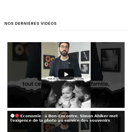
NOS DERNIÈRES VIDÉOS
𝗘𝗰𝗼𝗻𝗼𝗺𝗶𝗲 : 𝗮̀ 𝗕𝗼𝗻-𝗘𝗻𝗰𝗼𝗻𝘁𝗿𝗲, 𝗦𝗶𝗺𝗼𝗻 𝗔𝗯𝗶𝗸𝗲𝗿 𝗺𝗲𝘁
𝗹’𝗲𝘅𝗶𝗴𝗲𝗻𝗰𝗲 𝗱𝗲 𝗹𝗮 𝗽𝗵𝗼𝘁𝗼 𝗮𝘂 𝘀𝗲𝗿𝘃𝗶𝗰𝗲 𝗱𝗲𝘀 𝘀𝗼𝘂𝘃𝗲𝗻𝗶𝗿𝘀