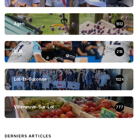
Agen
1512
SUA
215
Lot-Et-Garonne
1024
Villeneuve-Sur-Lot
777
DERNIERS ARTICLES