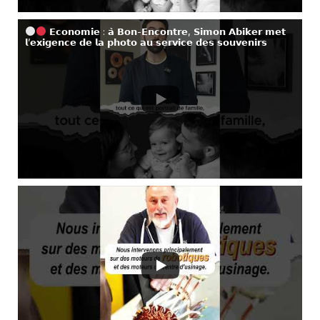
𝗘𝗰𝗼𝗻𝗼𝗺𝗶𝗲 : 𝗮̀ 𝗕𝗼𝗻-𝗘𝗻𝗰𝗼𝗻𝘁𝗿𝗲, 𝗦𝗶𝗺𝗼𝗻 𝗔𝗯𝗶𝗸𝗲𝗿 𝗺𝗲𝘁
𝗹’𝗲𝘅𝗶𝗴𝗲𝗻𝗰𝗲 𝗱𝗲 𝗹𝗮 𝗽𝗵𝗼𝘁𝗼 𝗮𝘂 𝘀𝗲𝗿𝘃𝗶𝗰𝗲 𝗱𝗲𝘀 𝘀𝗼𝘂𝘃𝗲𝗻𝗶𝗿𝘀