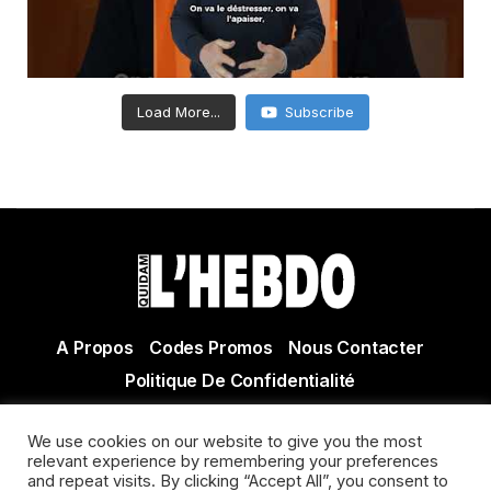
Load More...
Subscribe
A Propos
Codes Promos
Nous Contacter
Politique De Confidentialité
© Copyright 2021 Tous droits réservés Quidam Hebdo
We use cookies on our website to give you the most
Actualité Agen - Actualité en lot et Garonne - Actualité
relevant experience by remembering your preferences
and repeat visits. By clicking “Accept All”, you consent to
Villeneuve sur Lot