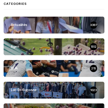
CATEGORIES
Actualités
3397
Agen
1512
SUA
215
Lot-Et-Garonne
1023