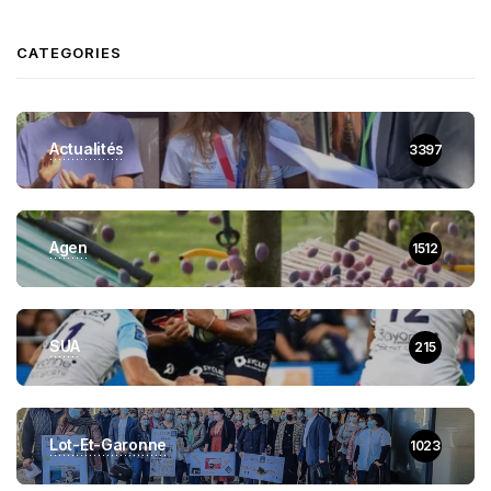
CATEGORIES
Actualités
3397
Agen
1512
SUA
215
Lot-Et-Garonne
1023