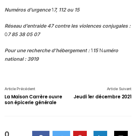
Numéros
d’urgence
1
7,
112
ou
15
Réseau
d’entraide
47
contre
les
violences
conjugales
:
0
7
85
38
05
07
Pour
une
recherche
d’hébergement
:
1
15
N
uméro
national
:
3919
Article Précédent
Article Suivant
La Maison Carrère ouvre
Jeudi 1er décembre 2021
son épicerie générale
0