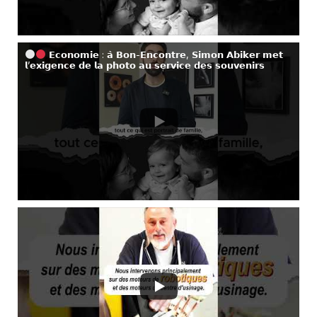
𝗘𝗰𝗼𝗻𝗼𝗺𝗶𝗲 : 𝗮̀ 𝗕𝗼𝗻-𝗘𝗻𝗰𝗼𝗻𝘁𝗿𝗲, 𝗦𝗶𝗺𝗼𝗻 𝗔𝗯𝗶𝗸𝗲𝗿 𝗺𝗲𝘁
𝗹’𝗲𝘅𝗶𝗴𝗲𝗻𝗰𝗲 𝗱𝗲 𝗹𝗮 𝗽𝗵𝗼𝘁𝗼 𝗮𝘂 𝘀𝗲𝗿𝘃𝗶𝗰𝗲 𝗱𝗲𝘀 𝘀𝗼𝘂𝘃𝗲𝗻𝗶𝗿𝘀