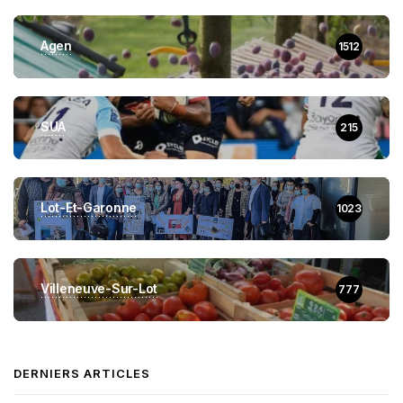
Agen
1512
SUA
215
Lot-Et-Garonne
1023
Villeneuve-Sur-Lot
777
DERNIERS ARTICLES