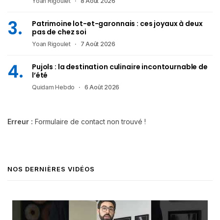
Yoan Rigoulet
8 Août 2026
Patrimoine lot-et-garonnais : ces joyaux à deux
pas de chez soi
Yoan Rigoulet
7 Août 2026
Pujols : la destination culinaire incontournable de
l’été
Quidam Hebdo
6 Août 2026
Erreur :
Formulaire de contact non trouvé !
NOS DERNIÈRES VIDÉOS