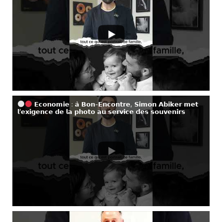
𝗘𝗰𝗼𝗻𝗼𝗺𝗶𝗲 : 𝗮̀ 𝗕𝗼𝗻-𝗘𝗻𝗰𝗼𝗻𝘁𝗿𝗲, 𝗦𝗶𝗺𝗼𝗻 𝗔𝗯𝗶𝗸𝗲𝗿 𝗺𝗲𝘁
𝗹’𝗲𝘅𝗶𝗴𝗲𝗻𝗰𝗲 𝗱𝗲 𝗹𝗮 𝗽𝗵𝗼𝘁𝗼 𝗮𝘂 𝘀𝗲𝗿𝘃𝗶𝗰𝗲 𝗱𝗲𝘀 𝘀𝗼𝘂𝘃𝗲𝗻𝗶𝗿𝘀