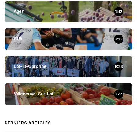
Agen
1512
SUA
215
Lot-Et-Garonne
1023
Villeneuve-Sur-Lot
777
DERNIERS ARTICLES