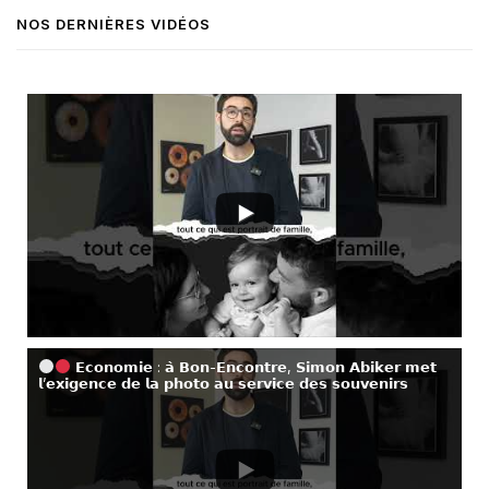
NOS DERNIÈRES VIDÉOS
𝗘𝗰𝗼𝗻𝗼𝗺𝗶𝗲 : 𝗮̀ 𝗕𝗼𝗻-𝗘𝗻𝗰𝗼𝗻𝘁𝗿𝗲, 𝗦𝗶𝗺𝗼𝗻 𝗔𝗯𝗶𝗸𝗲𝗿 𝗺𝗲𝘁
𝗹’𝗲𝘅𝗶𝗴𝗲𝗻𝗰𝗲 𝗱𝗲 𝗹𝗮 𝗽𝗵𝗼𝘁𝗼 𝗮𝘂 𝘀𝗲𝗿𝘃𝗶𝗰𝗲 𝗱𝗲𝘀 𝘀𝗼𝘂𝘃𝗲𝗻𝗶𝗿𝘀