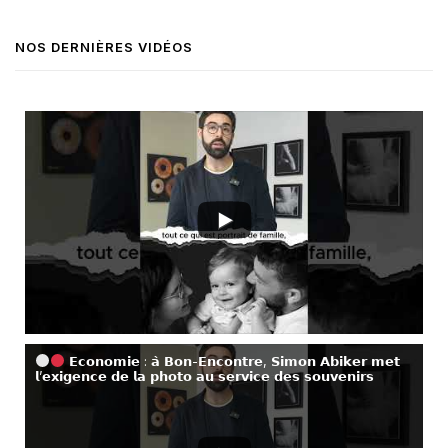
NOS DERNIÈRES VIDÉOS
𝗘𝗰𝗼𝗻𝗼𝗺𝗶𝗲 : 𝗮̀ 𝗕𝗼𝗻-𝗘𝗻𝗰𝗼𝗻𝘁𝗿𝗲, 𝗦𝗶𝗺𝗼𝗻 𝗔𝗯𝗶𝗸𝗲𝗿 𝗺𝗲𝘁
𝗹’𝗲𝘅𝗶𝗴𝗲𝗻𝗰𝗲 𝗱𝗲 𝗹𝗮 𝗽𝗵𝗼𝘁𝗼 𝗮𝘂 𝘀𝗲𝗿𝘃𝗶𝗰𝗲 𝗱𝗲𝘀 𝘀𝗼𝘂𝘃𝗲𝗻𝗶𝗿𝘀