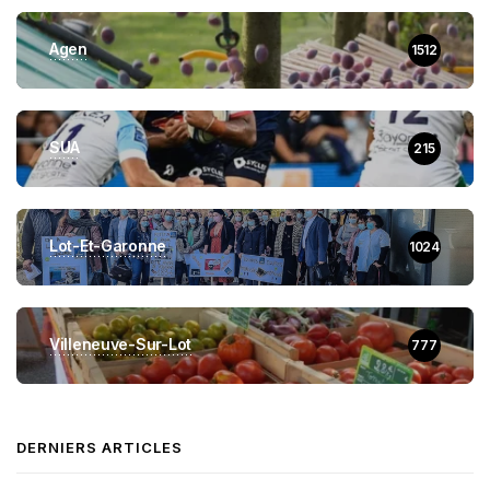
Agen
1512
SUA
215
Lot-Et-Garonne
1024
Villeneuve-Sur-Lot
777
DERNIERS ARTICLES