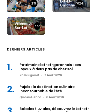
Lot-Et-
SUA
215
1024
Garonne
Villeneuve-
777
Sur-Lot
DERNIERS ARTICLES
Patrimoine lot-et-garonnais : ces
joyaux à deux pas de chez soi
Yoan Rigoulet
7 Août 2026
Pujols : la destination culinaire
incontournable de l’été
Quidam Hebdo
6 Août 2026
Balades fluviales, découvrez le Lot-et-