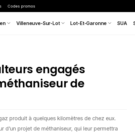
s
Codes promos
en
Villeneuve-Sur-Lot
Lot-Et-Garonne
SUA
culteurs engagés
méthaniseur de
az produit à quelques kilomètres de chez eux.
ur d’un projet de méthaniseur, qui leur permettra