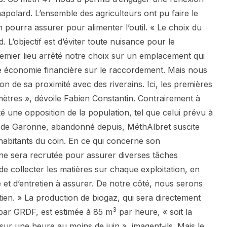
polard. L’ensemble des agriculteurs ont pu faire le
 pourra assurer pour alimenter l’outil. « Le choix du
d. L’objectif est d’éviter toute nuisance pour le
emier lieu arrêté notre choix sur un emplacement qui
ne économie financière sur le raccordement. Mais nous
on de sa proximité avec des riverains. Ici, les premières
ètres », dévoile Fabien Constantin. Contrairement à
ité une opposition de la population, tel que celui prévu à
 de Garonne, abandonné depuis, MéthAlbret suscite
 habitants du coin. En ce qui concerne son
e sera recrutée pour assurer diverses tâches
 de collecter les matières sur chaque exploitation, en
e et d’entretien à assurer. De notre côté, nous serons
en. » La production de biogaz, qui sera directement
3
 par GRDF, est estimée à 85 m
par heure, « soit la
r une heure au moins de juin », imagent-ils. Mais le