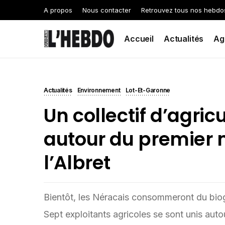
A propos
Nous contacter
Retrouvez tous nos hebdo
Accueil
Actualités
Ag
Actualités
Environnement
Lot-Et-Garonne
Un collectif d’agri
autour du premier 
l’Albret
Bientôt, les Néracais consommeront du biog
Sept exploitants agricoles se sont unis auto