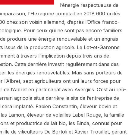
l’énergie respectueuse de
comparaison, l’Hexagone comptait en 2018 600 unités
00 chez son voisin allemand, d’après l’Office franco-
écologique. Pour ceux qui ne sont pas encore familiers
it de produire une énergie renouvelable et un engrais
ts issus de la production agricole. Le Lot-et-Garonne
amment à travers l’implication depuis trois ans de
estion. Cette dernière investit régulièrement dans des
pper les énergies renouvelables. Mais sans porteurs de
ur l’Albret, sept agriculteurs ont uni leurs forces pour
 de l’Albret en partenariat avec Avergies. C’est au lieu-
rrain agricole situé derrière le site de l’entreprise de
 sera implanté. Fabien Constantin, éleveur bovin et
las Lamon, éleveur de volailles Label Rouge, la famille
ns et productrice de lait bio, les Binda, connus pour
ille de viticulteurs De Bortoli et Xavier Trouillet, gérant