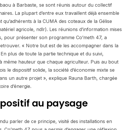
baou à Barbaste, se sont réunis autour du collectif
aires. La plupart d’entre eux travaillent déjà ensemble
t qu’adhérents à la CUMA des coteaux de la Gélise
matériel agricole, ndlr). Les réunions d’information mises
s, pour présenter son programme Co’meth 47, a
retrouver. « Notre but est de les accompagner dans la
 En plus de toute la partie technique et du suivi,
 à même hauteur que chaque agriculteur. Puis au bout
is le dispositif solide, la société d’économie mixte se
l dans un autre projet », explique Rauna Barth, chargée
oire d’énergie.
ispositif au paysage
du parler de ce principe, visité des installations en
s. Co’meth 47 nous a permis d’engager une réflexion