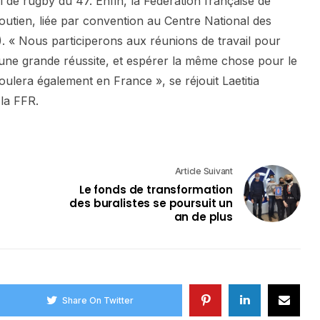
 de rugby du 47. Enfin, la Fédération française de
utien, liée par convention au Centre National des
 « Nous participerons aux réunions de travail pour
t une grande réussite, et espérer la même chose pour le
ulera également en France », se réjouit Laetitia
la FFR.
Article Suivant
Le fonds de transformation
des buralistes se poursuit un
an de plus
Share On Twitter