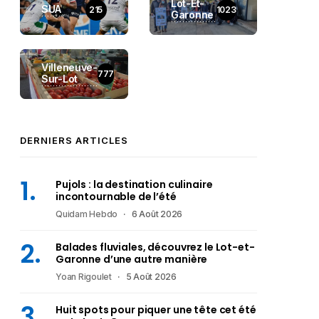
Lot-Et-
SUA
215
1023
Garonne
Villeneuve-
777
Sur-Lot
DERNIERS ARTICLES
Pujols : la destination culinaire
incontournable de l’été
Quidam Hebdo
6 Août 2026
Balades fluviales, découvrez le Lot-et-
Garonne d’une autre manière
Yoan Rigoulet
5 Août 2026
Huit spots pour piquer une tête cet été