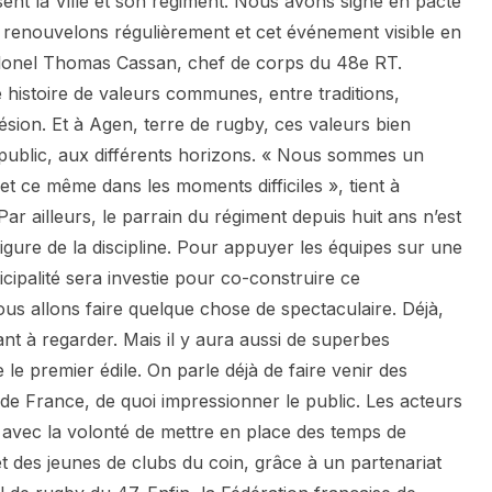
ssent la Ville et son régiment. Nous avons signé en pacte
s renouvelons régulièrement et cet événement visible en
colonel Thomas Cassan, chef de corps du 48e RT.
e histoire de valeurs communes, entre traditions,
ion. Et à Agen, terre de rugby, ces valeurs bien
public, aux différents horizons. « Nous sommes un
et ce même dans les moments difficiles », tient à
Par ailleurs, le parrain du régiment depuis huit ans n’est
figure de la discipline. Pour appuyer les équipes sur une
nicipalité sera investie pour co-construire ce
s allons faire quelque chose de spectaculaire. Déjà,
nt à regarder. Mais il y aura aussi de superbes
 le premier édile. On parle déjà de faire venir des
e de France, de quoi impressionner le public. Les acteurs
, avec la volonté de mettre en place des temps de
t des jeunes de clubs du coin, grâce à un partenariat