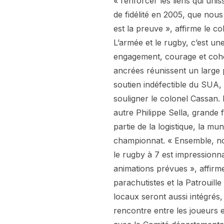
« renforcer les liens qui uni
de fidélité en 2005, que nou
est la preuve », affirme le 
L’armée et le rugby, c’est un
engagement, courage et cohés
ancrées réunissent un large 
soutien indéfectible du SUA, 
souligner le colonel Cassan. 
autre Philippe Sella, grande 
partie de la logistique, la mu
championnat. « Ensemble, nou
le rugby à 7 est impressionna
animations prévues », affirme
parachutistes et la Patrouill
locaux seront aussi intégrés
rencontre entre les joueurs e