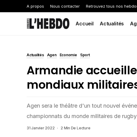
A propos
Nous contacter
Retrouvez tous nos hebdo
Accueil
Actualités
Ag
Actualités
Agen
Economie
Sport
Armandie accueille
mondiaux militaires
Agen sera le théâtre d'un tout nouvel événe
championnats du monde militaires de rugby à
31 Janvier 2022
2 Min De Lecture