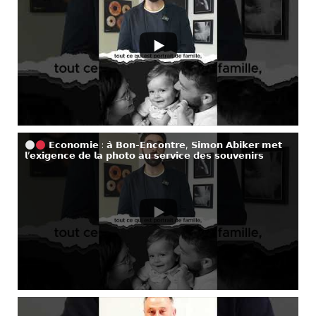
𝗘𝗰𝗼𝗻𝗼𝗺𝗶𝗲 : 𝗮̀ 𝗕𝗼𝗻-𝗘𝗻𝗰𝗼𝗻𝘁𝗿𝗲, 𝗦𝗶𝗺𝗼𝗻 𝗔𝗯𝗶𝗸𝗲𝗿 𝗺𝗲𝘁
𝗹’𝗲𝘅𝗶𝗴𝗲𝗻𝗰𝗲 𝗱𝗲 𝗹𝗮 𝗽𝗵𝗼𝘁𝗼 𝗮𝘂 𝘀𝗲𝗿𝘃𝗶𝗰𝗲 𝗱𝗲𝘀 𝘀𝗼𝘂𝘃𝗲𝗻𝗶𝗿𝘀