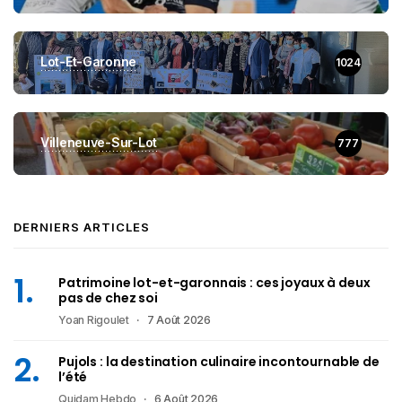
Lot-Et-Garonne
1024
Villeneuve-Sur-Lot
777
DERNIERS ARTICLES
Patrimoine lot-et-garonnais : ces joyaux à deux
pas de chez soi
Yoan Rigoulet
7 Août 2026
Pujols : la destination culinaire incontournable de
l’été
Quidam Hebdo
6 Août 2026