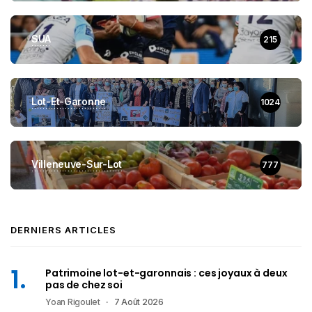
SUA
215
Lot-Et-Garonne
1024
Villeneuve-Sur-Lot
777
DERNIERS ARTICLES
Patrimoine lot-et-garonnais : ces joyaux à deux
pas de chez soi
Yoan Rigoulet
7 Août 2026