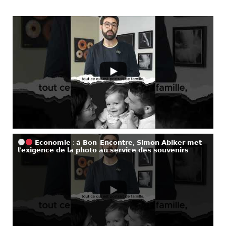
𝗘𝗰𝗼𝗻𝗼𝗺𝗶𝗲 : 𝗮̀ 𝗕𝗼𝗻-𝗘𝗻𝗰𝗼𝗻𝘁𝗿𝗲, 𝗦𝗶𝗺𝗼𝗻 𝗔𝗯𝗶𝗸𝗲𝗿 𝗺𝗲𝘁
𝗹’𝗲𝘅𝗶𝗴𝗲𝗻𝗰𝗲 𝗱𝗲 𝗹𝗮 𝗽𝗵𝗼𝘁𝗼 𝗮𝘂 𝘀𝗲𝗿𝘃𝗶𝗰𝗲 𝗱𝗲𝘀 𝘀𝗼𝘂𝘃𝗲𝗻𝗶𝗿𝘀