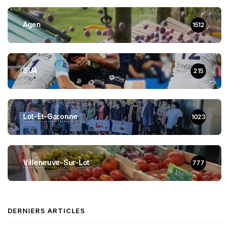
Agen
1512
SUA
215
Lot-Et-Garonne
1023
Villeneuve-Sur-Lot
777
DERNIERS ARTICLES