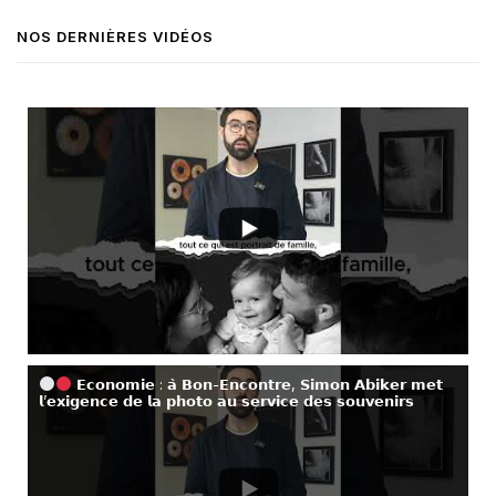
NOS DERNIÈRES VIDÉOS
𝗘𝗰𝗼𝗻𝗼𝗺𝗶𝗲 : 𝗮̀ 𝗕𝗼𝗻-𝗘𝗻𝗰𝗼𝗻𝘁𝗿𝗲, 𝗦𝗶𝗺𝗼𝗻 𝗔𝗯𝗶𝗸𝗲𝗿 𝗺𝗲𝘁
𝗹’𝗲𝘅𝗶𝗴𝗲𝗻𝗰𝗲 𝗱𝗲 𝗹𝗮 𝗽𝗵𝗼𝘁𝗼 𝗮𝘂 𝘀𝗲𝗿𝘃𝗶𝗰𝗲 𝗱𝗲𝘀 𝘀𝗼𝘂𝘃𝗲𝗻𝗶𝗿𝘀