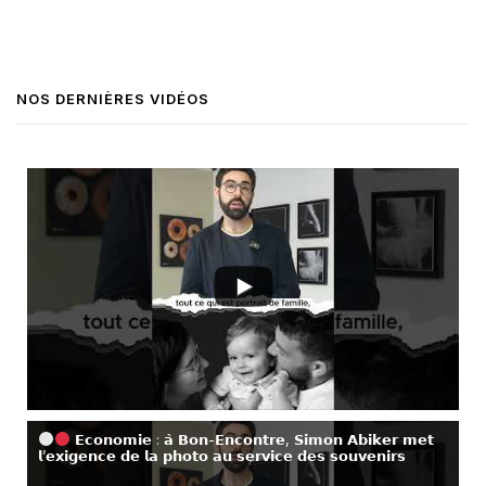
NOS DERNIÈRES VIDÉOS
𝗘𝗰𝗼𝗻𝗼𝗺𝗶𝗲 : 𝗮̀ 𝗕𝗼𝗻-𝗘𝗻𝗰𝗼𝗻𝘁𝗿𝗲, 𝗦𝗶𝗺𝗼𝗻 𝗔𝗯𝗶𝗸𝗲𝗿 𝗺𝗲𝘁
𝗹’𝗲𝘅𝗶𝗴𝗲𝗻𝗰𝗲 𝗱𝗲 𝗹𝗮 𝗽𝗵𝗼𝘁𝗼 𝗮𝘂 𝘀𝗲𝗿𝘃𝗶𝗰𝗲 𝗱𝗲𝘀 𝘀𝗼𝘂𝘃𝗲𝗻𝗶𝗿𝘀