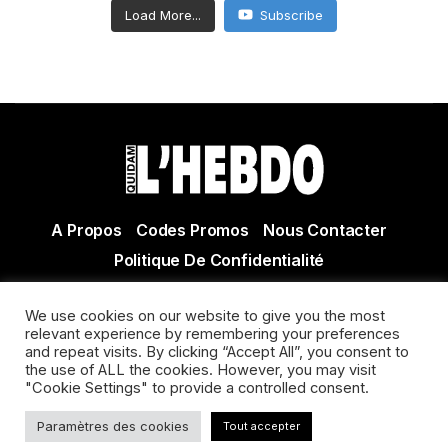
Load More...
Subscribe
A Propos
Codes Promos
Nous Contacter
Politique De Confidentialité
© Copyright 2021 Tous droits réservés Quidam Hebdo
We use cookies on our website to give you the most
Actualité Agen - Actualité en lot et Garonne - Actualité
relevant experience by remembering your preferences
Villeneuve sur Lot
and repeat visits. By clicking “Accept All”, you consent to
the use of ALL the cookies. However, you may visit
"Cookie Settings" to provide a controlled consent.
Paramètres des cookies
Tout accepter