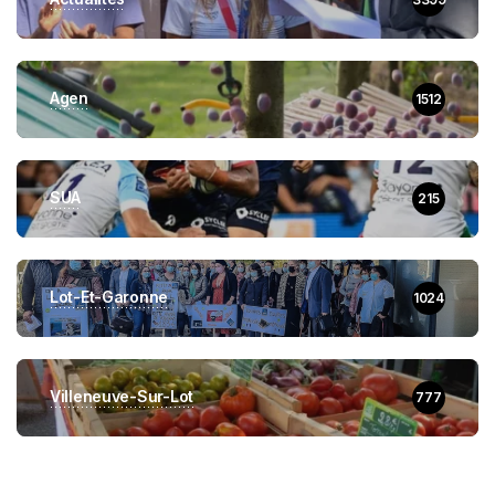
Agen
1512
SUA
215
Lot-Et-Garonne
1024
Villeneuve-Sur-Lot
777